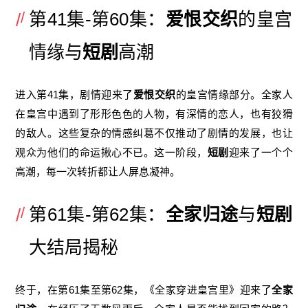
第41集-第60集：
爱恨交织
的皇宫
情缘与
短剧
高潮
进入第41集，剧情迎来了
爱恨交织
的皇宫情缘部分。全家人
在皇宫中遇到了形形色色的人物，有深情的恋人，也有狡猾
的敌人。这些复杂的情感纠葛不仅推动了剧情的发展，也让
观众为他们的命运揪心不已。这一阶段，
短剧
迎来了一个个
高潮，每一次转折都让人屏息凝神。
第61集-第62集：
全家归途
与
短剧
大结局揭秘
终于，在第61集至第62集，《全家穿进皇宫里》迎来了
全家