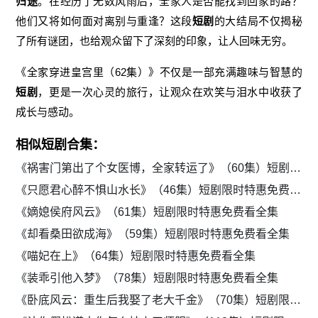
归途
。在经历了无数风雨后，全家人是否能找到回家的路？
他们又将如何面对离别与重逢？这段
短剧
的大结局不仅揭秘
了所有谜团，也给观众留下了深刻的印象，让人回味无穷。
《全家穿进皇宫里（62集）》不仅是一部充满趣味与智慧的
短剧
，更是一次心灵的旅行，让观众在欢笑与泪水中收获了
成长与感动。
相似短剧合集：
《祸害门第出了个女医博，全家转运了》（60集）短剧限时特惠免费看全集
《只愿君心醉不惧山水长》（46集）短剧限时特惠免费看全集
《嫡媳侯府风云》（61集）短剧限时特惠免费看全集
《却看桑田欲成海》（59集）短剧限时特惠免费看全集
《喵妃在上》（64集）短剧限时特惠免费看全集
《装乖引他入梦》（78集）短剧限时特惠免费看全集
《卧底风云：重生后我娶了老大千金》（70集）短剧限时特惠免费看全集