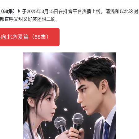
（68集）》
于2025年3月15日在抖音平台热播上线，清浅和以北这
都直呼又甜又好笑还想二刷。
向北恋爱篇（68集）