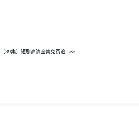
（39集）短剧高清全集免费追
62195351@gmail.com