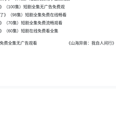
》（100集）短剧全集无广告免费观
了》（98集）短剧全集免费在线畅看
》（70集）短剧全集免费流畅观看
》（60集）短剧在线免费看全集
剧免费全集无广告观看
《山海异兽：我自人间行》
夸克地图
|
百度地图
|
全集短剧网
，如若采集的资源侵犯了原作者的合法权益，请及时联系我们删除。邮箱：wuyong9