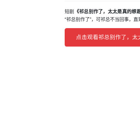
短剧
《祁总别作了，太太是真的想跟
“祁总别作了”，可祁总不当回事，
点击观看祁总别作了，太太