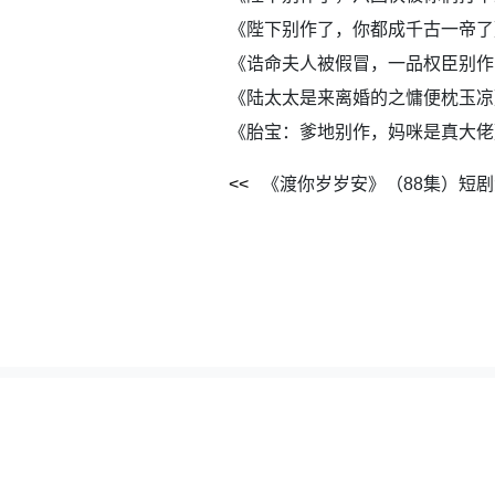
《陛下别作了，你都成千古一帝了
《诰命夫人被假冒，一品权臣别作
《陆太太是来离婚的之慵便枕玉凉
《胎宝：爹地别作，妈咪是真大佬
《渡你岁岁安》（88集）短
本站所有资源全部采集自网络公开网盘