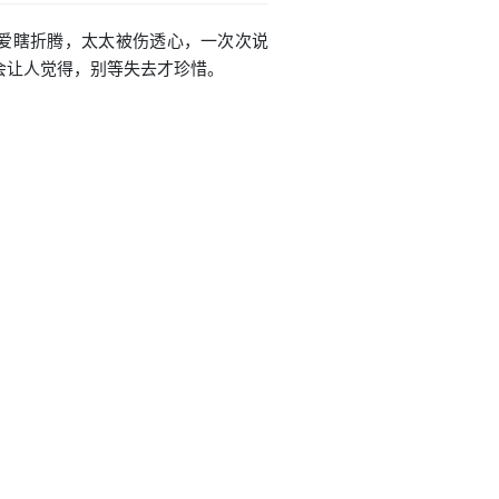
总总爱瞎折腾，太太被伤透心，一次次说
剧会让人觉得，别等失去才珍惜。