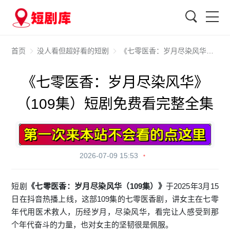
搜索
首页
没人看但超好看的短剧
《七零医香：岁月尽染风华》（109集）短剧免费看完整全集
《七零医香：岁月尽染风华》
（109集）短剧免费看完整全集
2026-07-09 15:53
短剧
《七零医香：岁月尽染风华（109集）》
于2025年3月15
日在抖音热播上线，这部109集的七零医香剧，讲女主在七零
年代用医术救人，历经岁月，尽染风华，看完让人感受到那
个年代奋斗的力量，也对女主的坚韧很是佩服。