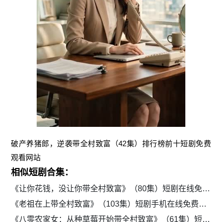
破产养猪郎，逆袭带全村致富（42集）排行榜前十短剧免费
观看网站
相似短剧合集：
《让你花钱，没让你带全村致富》（80集）短剧在线免费赏全集
《老祖在上带全村致富》（103集）短剧手机在线免费观看
《八零农家女：从种草莓开始带全村致富》（61集）短剧高清免费看剧