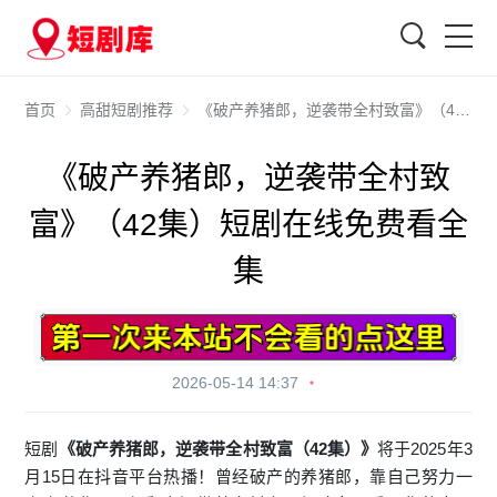
搜索
首页
高甜短剧推荐
《破产养猪郎，逆袭带全村致富》（42集）短剧在线免费看全集
《破产养猪郎，逆袭带全村致
富》（42集）短剧在线免费看全
集
2026-05-14 14:37
短剧
《破产养猪郎，逆袭带全村致富（42集）》
将于2025年3
月15日在抖音平台热播！曾经破产的养猪郎，靠自己努力一