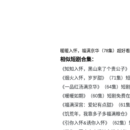
暖暖入怀，福满京华（78集）超好
相似短剧合集：
《知知入怀，黑山来了个贵公子》
《烟火入怀，岁岁甜》（71集）
《一品红汤满京华》（64集）短
《暖暖如期》（60集）短剧免费
《福满深宫：爱妃有点甜》（61
《饥荒年，我靠多子多福满粮仓》
《引你入怀&诱你入怀》（62集