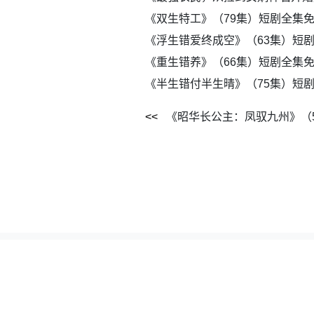
《双生特工》（79集）短剧全集
《浮生错爱终成空》（63集）短
《重生错养》（66集）短剧全集
《半生错付半生晴》（75集）短
《昭华长公主：凤驭九州》（
本站所有资源全部采集自网络公开网盘