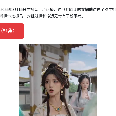
2025年3月15日在抖音平台热播，这部共51集的
女娲劫
讲述了双生
呼情节太抓马，对姐妹情和命运无常有了新思考。
51集）