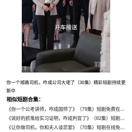
你一个顺路司机，咋成公司大佬了（30集）精彩短剧持续更
新中
相似短剧合集：
《你一个公考讲师，咋成国师了》（79集）短剧免费在线看全集
《说好的抓鬼给实习证明，咋成判官了》（82集）短剧高清免费全集观
《让你做司机，你和夫人谈恋爱》（70集）短剧在线免费畅看