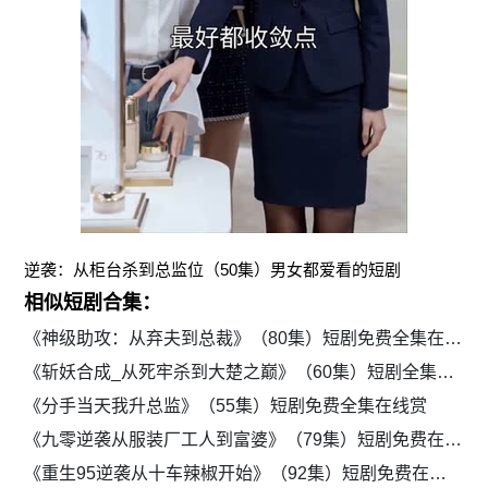
逆袭：从柜台杀到总监位（50集）男女都爱看的短剧
相似短剧合集：
《神级助攻：从弃夫到总裁》（80集）短剧免费全集在线播
《斩妖合成_从死牢杀到大楚之巅》（60集）短剧全集免费一键观看
《分手当天我升总监》（55集）短剧免费全集在线赏
《九零逆袭从服装厂工人到富婆》（79集）短剧免费在线高清看全集
《重生95逆袭从十车辣椒开始》（92集）短剧免费在线畅看全集