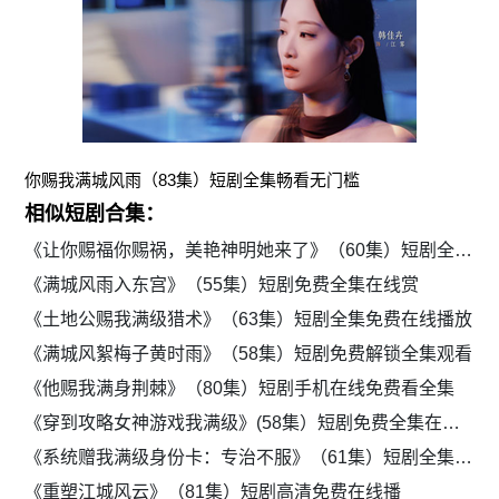
你赐我满城风雨（83集）短剧全集畅看无门槛
相似短剧合集：
《让你赐福你赐祸，美艳神明她来了》（60集）短剧全集流畅在线观
《满城风雨入东宫》（55集）短剧免费全集在线赏
《土地公赐我满级猎术》（63集）短剧全集免费在线播放
《满城风絮梅子黄时雨》（58集）短剧免费解锁全集观看
《他赐我满身荆棘》（80集）短剧手机在线免费看全集
《穿到攻略女神游戏我满级》(58集）短剧免费全集在线播放
《系统赠我满级身份卡：专治不服》（61集）短剧全集免费流畅播放
《重塑江城风云》（81集）短剧高清免费在线播