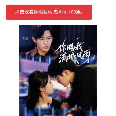
点击观看你赐我满城风雨（83集）