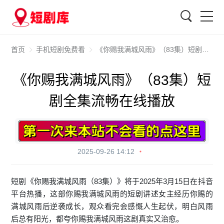
搜索
首页
手机短剧免费看
《你赐我满城风雨》（83集）短剧全集流畅在线播放
《你赐我满城风雨》（83集）短
剧全集流畅在线播放
2025-09-26 14:12
短剧《你赐我满城风雨（83集）》将于2025年3月15日在抖音
平台热播，这部你赐我满城风雨的短剧讲述女主经历你赐的
满城风雨后逆袭成长，观众看完会感慨人生起伏，明白风雨
后总有阳光，都夸你赐我满城风雨这剧真实又治愈。