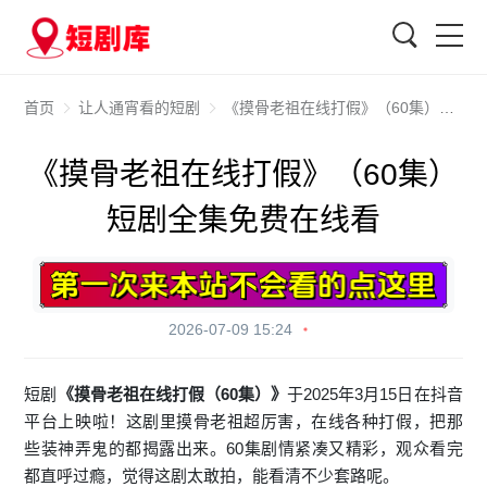
搜索
首页
让人通宵看的短剧
《摸骨老祖在线打假》（60集）短剧全集免费在线看
《摸骨老祖在线打假》（60集）
短剧全集免费在线看
2026-07-09 15:24
短剧
《摸骨老祖在线打假（60集）》
于2025年3月15日在抖音
平台上映啦！这剧里摸骨老祖超厉害，在线各种打假，把那
些装神弄鬼的都揭露出来。60集剧情紧凑又精彩，观众看完
都直呼过瘾，觉得这剧太敢拍，能看清不少套路呢。