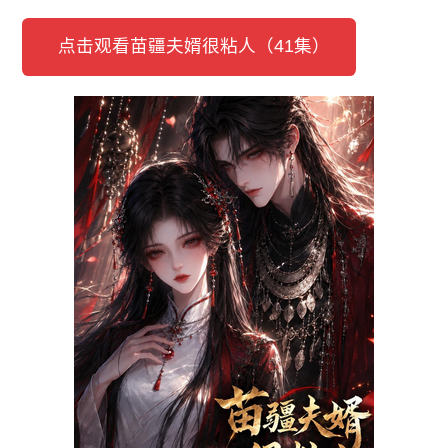
点击观看苗疆夫婿很粘人（41集）