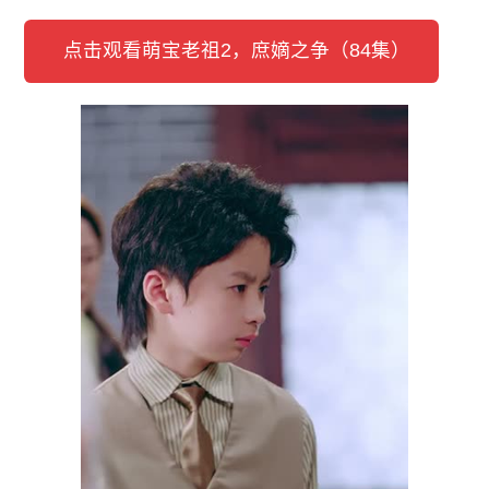
点击观看萌宝老祖2，庶嫡之争（84集）