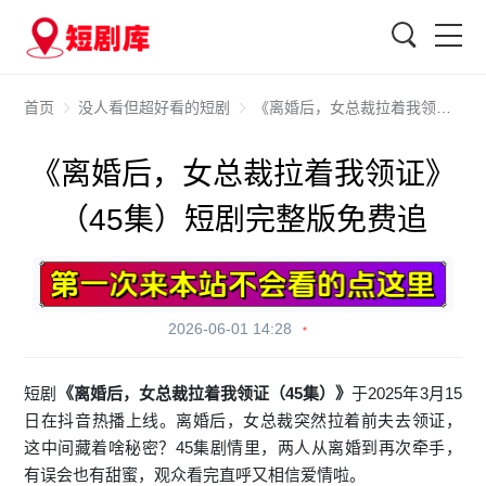
搜索
首页
没人看但超好看的短剧
《离婚后，女总裁拉着我领证》（45集）短剧完整版免费追
《离婚后，女总裁拉着我领证》
（45集）短剧完整版免费追
2026-06-01 14:28
短剧
《离婚后，女总裁拉着我领证（45集）》
于2025年3月15
日在抖音热播上线。离婚后，女总裁突然拉着前夫去领证，
这中间藏着啥秘密？45集剧情里，两人从离婚到再次牵手，
有误会也有甜蜜，观众看完直呼又相信爱情啦。