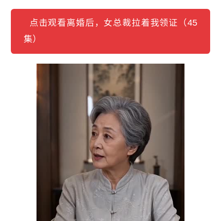
点击观看离婚后，女总裁拉着我领证（45
集）