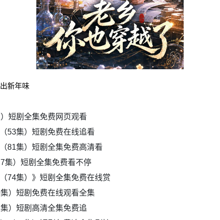
火出新年味
集）短剧全集免费网页观看
（53集）短剧免费在线追看
（81集）短剧全集免费高清看
27集）短剧全集免费看不停
（74集）》短剧全集免费在线赏
0集）短剧免费在线观看全集
3集）短剧高清全集免费追