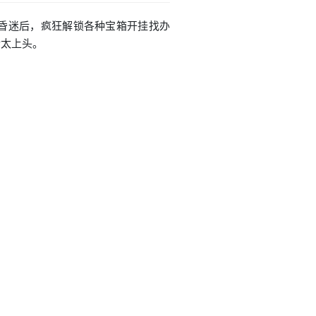
婆昏迷后，疯狂解锁各种宝箱开挂找办
情太上头。