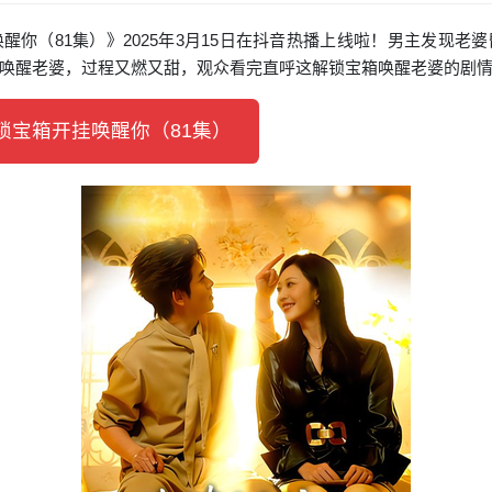
醒你（81集）》2025年3月15日在抖音热播上线啦！男主发现老
唤醒老婆，过程又燃又甜，观众看完直呼这解锁宝箱唤醒老婆的剧
宝箱开挂唤醒你（81集）