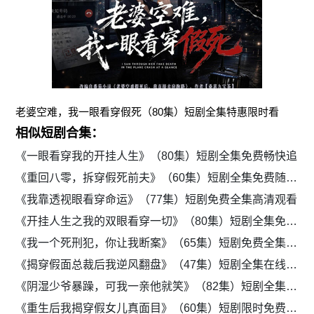
老婆空难，我一眼看穿假死（80集）短剧全集特惠限时看
相似短剧合集：
《一眼看穿我的开挂人生》（80集）短剧全集免费畅快追
《重回八零，拆穿假死前夫》（60集）短剧全集免费随心看
《我靠透视眼看穿命运》（77集）短剧免费全集高清观看
《开挂人生之我的双眼看穿一切》（80集）短剧全集免费高清追剧
《我一个死刑犯，你让我断案》（65集）短剧免费全集在线点播
《揭穿假面总裁后我逆风翻盘》（47集）短剧全集在线免费畅享
《阴湿少爷暴躁，可我一亲他就笑》（82集）短剧全集免费在线点播
《重生后我揭穿假女儿真面目》（60集）短剧限时免费抢先看全集