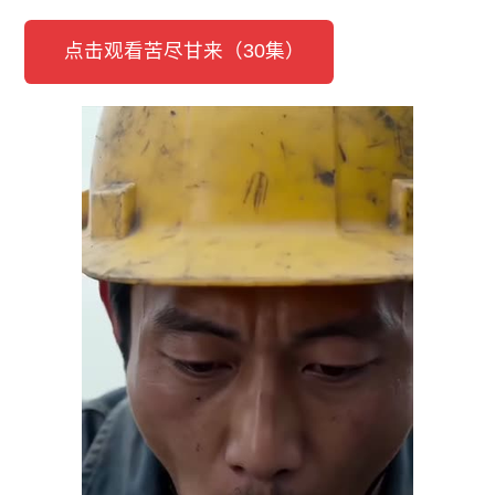
点击观看苦尽甘来（30集）