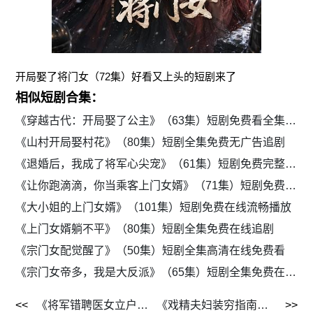
开局娶了将门女（72集）好看又上头的短剧来了
相似短剧合集：
《穿越古代：开局娶了公主》（63集）短剧免费看全集不卡顿
《山村开局娶村花》（80集）短剧全集免费无广告追剧
《退婚后，我成了将军心尖宠》（61集）短剧免费完整版在线看
《让你跑滴滴，你当乘客上门女婿》（71集）短剧免费畅享全集
《大小姐的上门女婿》（101集）短剧免费在线流畅播放
《上门女婿躺不平》（80集）短剧全集免费在线追剧
《宗门女配觉醒了》（50集）短剧全集高清在线免费看
《宗门女帝多，我是大反派》（65集）短剧全集免费在线观看
《将军错聘医女立户守苍生》（24集）短剧全集免费流畅播放
《戏精夫妇装穷指南》（30集）短剧免费在线看全集