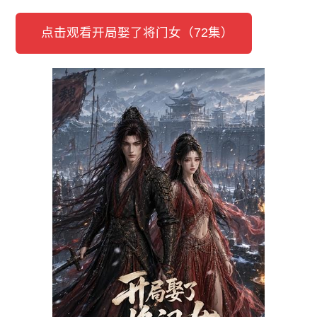
点击观看开局娶了将门女（72集）