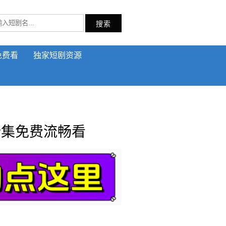
搜索
免费看
独家短剧资源
全集免费流畅看