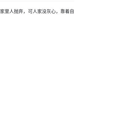
就被家里人抛弃，可人家没灰心，靠着自