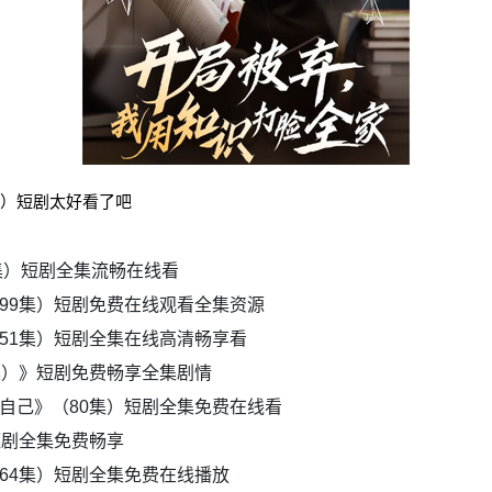
集）短剧太好看了吧
集）短剧全集流畅在线看
99集）短剧免费在线观看全集资源
51集）短剧全集在线高清畅享看
集）》短剧免费畅享全集剧情
自己》（80集）短剧全集免费在线看
短剧全集免费畅享
64集）短剧全集免费在线播放