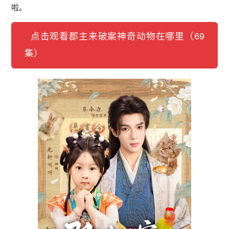
啦。
点击观看郡主来破案神奇动物在哪里（69
集）