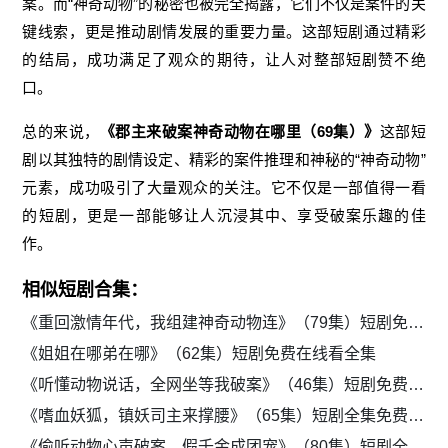
案。而“神奇动物”的秘密也被完全揭露，它们不仅是案件的关
键线索，更是推动剧情发展的重要力量。这部短剧通过精彩
的结局，成功满足了观众的期待，让人对整部短剧赞不绝
口。
总的来说，
《郡主来破案神奇动物在哪里（69集）》
这部短
剧以其独特的剧情设定、精彩的案件推理和神秘的“神奇动物”
元素，成功吸引了大量观众的关注。它不仅是一部值得一看
的短剧，更是一部能够让人沉浸其中、享受破案乐趣的佳
作。
相似短剧合集：
《重回激情年代，我组建神奇动物连》（79集）短剧免费全集流畅看
《姐姐在哪弟在哪》（62集）短剧免费在线看全集
《听懂动物说话，全网坐等我破案》（46集）短剧免费全集在线赏
《嗜血妖狐，镇妖司主来撑腰》（65集）短剧全集免费在线观看
《偷听动物心声破案，假千金成团宠》（80集）短剧全集免费畅看