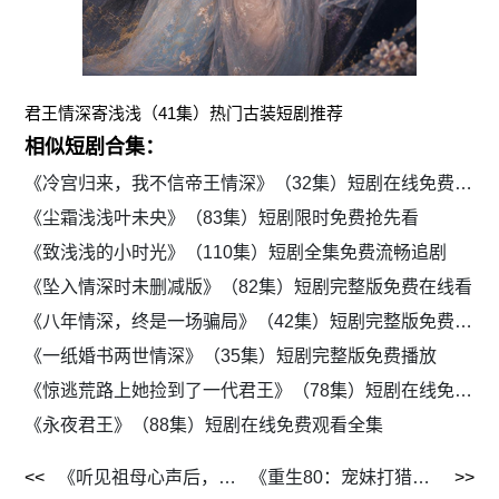
君王情深寄浅浅（41集）热门古装短剧推荐
相似短剧合集：
《冷宫归来，我不信帝王情深》（32集）短剧在线免费看全集
《尘霜浅浅叶未央》（83集）短剧限时免费抢先看
《致浅浅的小时光》（110集）短剧全集免费流畅追剧
《坠入情深时未删减版》（82集）短剧完整版免费在线看
《八年情深，终是一场骗局》（42集）短剧完整版免费在线看
《一纸婚书两世情深》（35集）短剧完整版免费播放
《惊逃荒路上她捡到了一代君王》（78集）短剧在线免费看完整集
《永夜君王》（88集）短剧在线免费观看全集
《听见祖母心声后，我另择良人》（45集）短剧免费观看全集资源
《重生80：宠妹打猎双开挂》（80集）短剧免费全集在线追