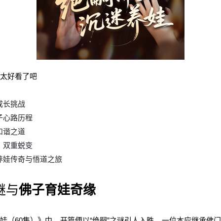
剧太好看了吧
成长挑战
子心路历程
和谐之道
，双重蜕变
的养娃传奇与悟道之旅
谜与
佛子育娃奇缘
娃（60集）》中，开篇便以“绝嗣”之谜引人入胜，一位本应继承佛