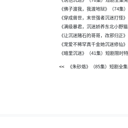
《诱他沉迷》（78集）短剧全集
《佛子渡我，我渡地狱》（74集
《穿成兽世，末世强者沉迷打怪》
《满级暴君，沉迷娇养东北小野猫
《让沉迷赌石的哥哥，改邪归正》
《宠爱不稀罕真千金她沉迷修仙》
《暗里沉迷》（41集）短剧限时
《朱砂烙》（85集）短剧全