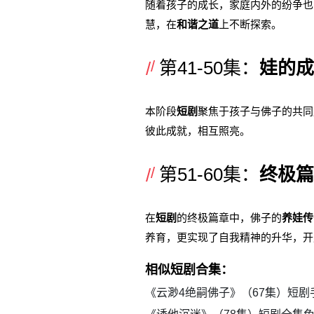
随着孩子的成长，家庭内外的纷争也
慧，在
和谐之道
上不断探索。
第41-50集：
娃的成
本阶段
短剧
聚焦于孩子与佛子的共同
彼此成就，相互照亮。
第51-60集：
终极篇
在
短剧
的终极篇章中，佛子的
养娃传
养育，更实现了自我精神的升华，开
相似短剧合集：
《云渺4绝嗣佛子》（67集）短