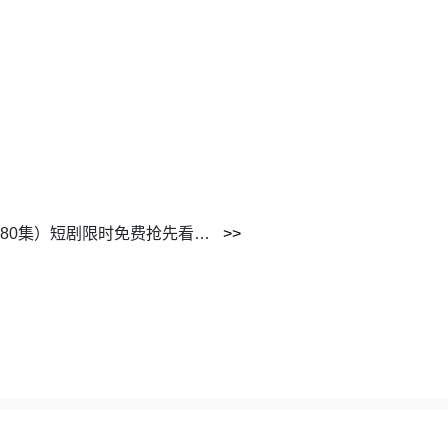
《这个女主也该我来当当了》（80集）短剧限时免费抢先看全集