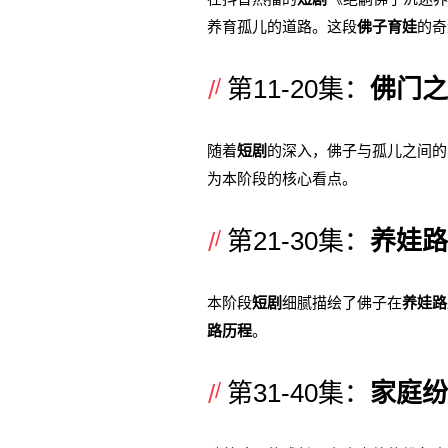
养育孤儿的道路。这段
佛子育娃
的奇
第11-20集：
佛门之
随着
短剧
的深入，佛子与孤儿之间的
为本阶段的核心看点。
第21-30集：
养娃路
本阶段
短剧
细腻描绘了佛子在
养娃路
路历程
。
第31-40集：
家庭纷