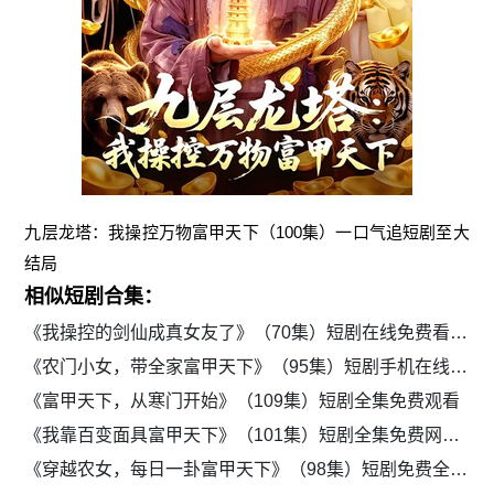
九层龙塔：我操控万物富甲天下（100集）一口气追短剧至大
结局
相似短剧合集：
《我操控的剑仙成真女友了》（70集）短剧在线免费看全集
《农门小女，带全家富甲天下》（95集）短剧手机在线免费看
《富甲天下，从寒门开始》（109集）短剧全集免费观看
《我靠百变面具富甲天下》（101集）短剧全集免费网页观看
《穿越农女，每日一卦富甲天下》（98集）短剧免费全集流畅看