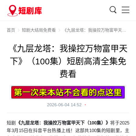
搜索
首页
短剧大结局免费看
《九层龙塔：我操控万物富甲天下》（100集）短剧高清全集免费看
《九层龙塔：我操控万物富甲天
下》（100集）短剧高清全集免
费看
2026-06-04 14:52
短剧
《九层龙塔：我操控万物富甲天下（100集）》
将于2025
年3月15日在抖音平台热播上线！这部共100集的短剧里，主