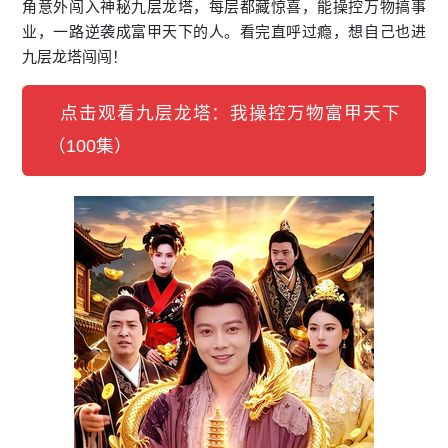
角意外闯入神秘九层龙塔，每层都藏惊喜，能操控万物搞事
业，一路逆袭成富甲天下的人。看完直呼过瘾，想自己也进
九层龙塔闯闯！
点击观看九层龙塔：我操控万物富甲天下
（100集）