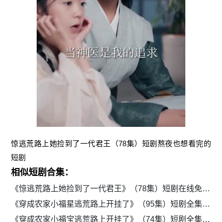
惊逃荒路上她捡到了一代君王（78集）短剧熬夜也想看完的
短剧
相似短剧合集：
《惊逃荒路上她捡到了一代君王》（78集）短剧在线免费看完整集
《穿成农家小福星逃荒路上开挂了》（95集）短剧全集免费高清看
《穿成农家小福宝逃荒路上开挂了》（74集）短剧全集高清免费观