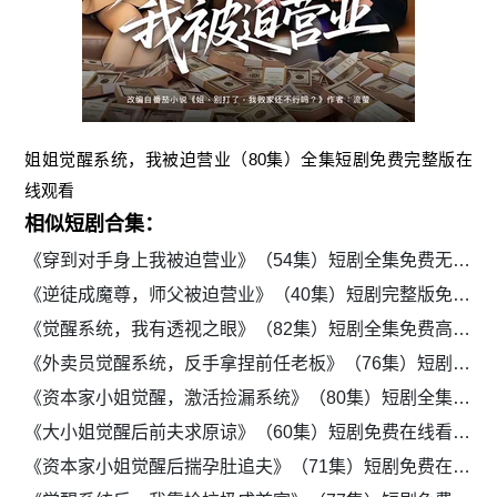
姐姐觉醒系统，我被迫营业（80集）全集短剧免费完整版在
线观看
相似短剧合集：
《穿到对手身上我被迫营业》（54集）短剧全集免费无广告观看
《逆徒成魔尊，师父被迫营业》（40集）短剧完整版免费看
《觉醒系统，我有透视之眼》（82集）短剧全集免费高清在线观看
《外卖员觉醒系统，反手拿捏前任老板》（76集）短剧免费在线看全集
《资本家小姐觉醒，激活捡漏系统》（80集）短剧全集免费高清追
《大小姐觉醒后前夫求原谅》（60集）短剧免费在线看全集
《资本家小姐觉醒后揣孕肚追夫》（71集）短剧免费在线全集播放