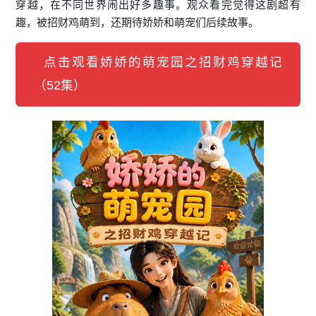
穿越，在不同世界闹出好多趣事。观众看完觉得这剧超有
趣，被招财鸡萌到，还期待娇娇和萌宠们后续故事。
点击观看娇娇的萌宠园之招财鸡穿越记
（52集）