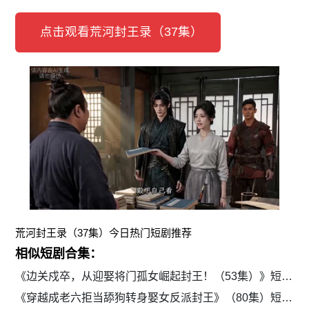
点击观看荒河封王录（37集）
荒河封王录（37集）今日热门短剧推荐
相似短剧合集：
《边关戍卒，从迎娶将门孤女崛起封王！（53集）》短剧完整版免费观看
《穿越成老六拒当舔狗转身娶女反派封王》（80集）短剧免费完整版在线追