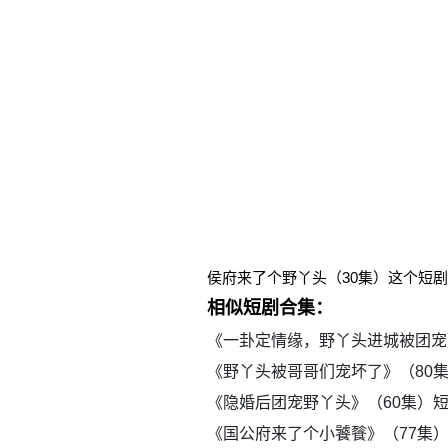
侯府来了个野丫头（30集）这个短
相似短剧合集：
《一卦定情缘，野丫头进城被团宠
《野丫头被哥哥们宠坏了》（80
《隐婚后团宠野丫头》（60集）
《国公府来了个小饕餮》（77集