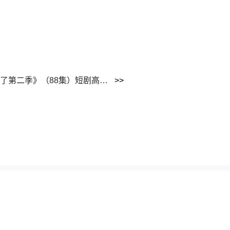
《神级灵植，将主今天又来蹭饭了第二季》（88集）短剧高清全集免费追
62195351@gmail.com