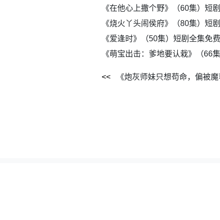
《在他心上撒个野》（60集）短
《烧火丫头闹侯府》（80集）短
《爱逢时》（50集）短剧全集免
《萌宝出击：爹地要认栽》（66
本站所有资源全部采集自网络公开网盘