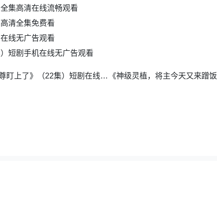
剧全集高清在线流畅观看
剧高清全集免费看
费在线无广告观看
集）短剧手机在线无广告观看
《炮灰师妹只想苟命，偏被魔尊盯上了》（22集）短剧在线免费追剧
夸克地图
|
百度地图
|
全集短剧网
，如若采集的资源侵犯了原作者的合法权益，请及时联系我们删除。邮箱：wuyong9