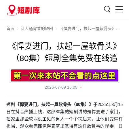
搜索
首页
让人通宵看的短剧
《悍妻进门，扶起一屋软骨头》（80集）短剧全集免费在线追
《悍妻进门，扶起一屋软骨头》
（80集）短剧全集免费在线追
2026-07-09 16:05
短剧
《悍妻进门，扶起一屋软骨头（80集）》
于2025年3月15
日在抖音热播上线，这部80集的短剧讲的是悍妻进了家门，
把家里那些软弱没主见的男人一个个扶起来，让他们变得有
担当，观众看完都觉得家庭里就得有这样敢管事的悍妻，日