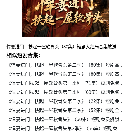
悍妻进门，扶起一屋软骨头（80集）短剧大结局合集放送
相似短剧合集：
《悍妻进门，扶起一屋软骨头第二季》（80集）短剧高清全集观看
《悍妻进门，扶起一屋软骨头第三季》（80集）短剧高清全集畅看
《悍妻进门扶起一屋软骨头第一季》（71集）短剧免费在线追剧
《悍妻进门扶起一屋软骨头第三季》（60集）短剧免费在线追剧
《悍妻进门：扶起一屋软骨头第三季》（22集）短剧免费在线追看
《悍妻进门：扶起一屋软骨头第二季》（52集）短剧全集免费在线点播
《悍妻进门：扶起一屋软骨头》（60集）短剧免费解锁全集观看
《悍妻进门：扶起一屋软骨头第2季》（56集）短剧免费全集流畅播