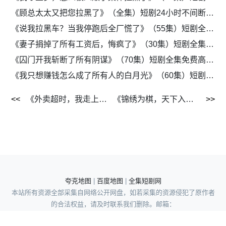
《顾总太太又把您拉黑了》（全集）短剧24小时不间断更新看
《说我拉黑车？当我停跑后全厂慌了》（55集）短剧全集免费看无广告
《妻子捐掉了所有工资后，悔疯了》（30集）短剧全集免费在线看
《囚门开我斩断了所有阴谋》（70集）短剧全集免费高清追剧体验
《我只想赚钱怎么成了所有人的白月光》（60集）短剧免费全集流畅观
《外卖超时，我走上人生巅峰》（85集）短剧免费完整观看
《锦绣为棋，天下入怀》（48集）短剧全集免费畅享
夸克地图
|
百度地图
|
全集短剧网
本站所有资源全部采集自网络公开网盘，如若采集的资源侵犯了原作者
的合法权益，请及时联系我们删除。邮箱：
wuyong962195351@gmail.com