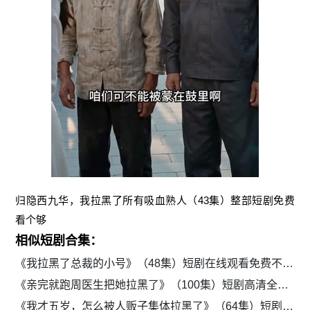
归隐西九华，我拉黑了所有吸血熟人（43集）整部短剧免费
看个够
相似短剧合集：
《我拉黑了总裁的小号》（48集）短剧在线观看免费不卡顿
《亲完就跑周医生把她拉黑了》（100集）短剧高清全集免费观
《我才五岁，怎么被人贩子集体拉黑了》（64集）短剧免费全集速看