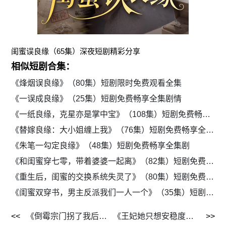
闺蜜误良缘（65集）深夜短剧精彩分享
相似短剧合集：
《烽烟误良缘》（80集）短剧限时免费观看全集
《一误成良缘》（25集）短剧免费畅享全集剧情
《一纸良缘，克星亦是掌中宝》（108集）短剧免费畅享全集剧情
《替嫁良缘：大小姐缠上我》（76集）短剧免费畅享全集剧情
《朱笔一勾定良缘》（48集）短剧免费畅享全集剧
《和闺蜜穿七零，带着婆婆一起离》（82集）短剧免费畅享全集剧情
《重生后，闺蜜的交换系统失灵了》（80集）短剧免费畅享全集剧情
《闺蜜双穿书，男主反派我们一人一个》（35集）短剧免费畅享全集剧情
《倒霉宗门拐了我后，旺到全员飞》（68集）短剧在线免费看全集
《王妃她只想安稳度日》（57集）短剧全集免费在线赏