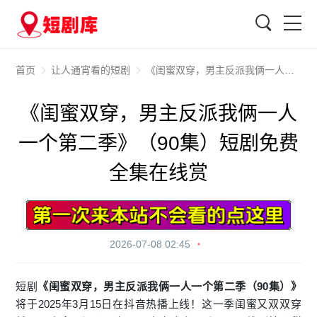
搜索
首页
让人通宵看的短剧
《闺蜜双穿，男主反派我俩一人一个第二季》（90集）短剧免费全集在线赏
《闺蜜双穿，男主反派我俩一人
一个第二季》（90集）短剧免费
全集在线赏
2026-07-08 02:45
短剧
《闺蜜双穿，男主反派我俩一人一个第二季（90集）》
将于2025年3月15日在抖音热播上线！这一季闺蜜又双双穿