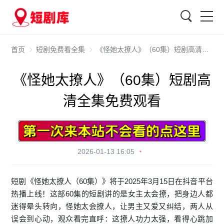
搜索
首页
短剧免费看全集
《怪她太撩人》（60集）短剧高清全集免费观看
《怪她太撩人》（60集）短剧高
清全集免费观看
2026-01-13 16:05
短剧《怪她太撩人（60集）》将于2025年3月15日在抖音平台
热播上线！这部60集的短剧讲的是女主太会撩，把身边人都
迷得晕头转向，怪她太会撩人，让男主又爱又纠结，两人从
误会到心动，观众看完直呼：这撩人功力太强，看得心跳加