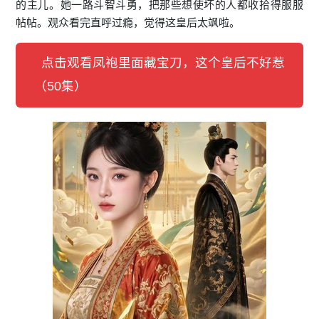
的主儿。她一路斗智斗勇，把那些想使坏的人都收拾得服服
帖帖。观众看完直呼过瘾，觉得这皇后太飒啦。
点击观看凤袍里面藏宝刀，这个皇后不好惹
（50集）