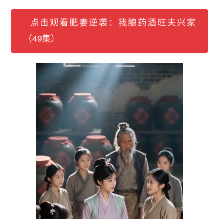
点击观看肥妻逆袭：我酿药酒旺夫兴家
（49集）