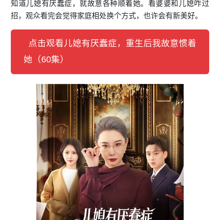
知道儿媳有厌蠢症，就故意各种顺着她。看婆婆和儿媳咋过
招，观众看完会觉得家庭相处换个方式，也许会有新美好。
点击观看儿媳有厌蠢症，重生后我故意惯着
她（60集）