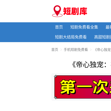
首页
短剧免费看全集
最
短剧大结局免费看
高甜短剧
首页
手机短剧免费看
《帝心独宠
《帝心独宠：