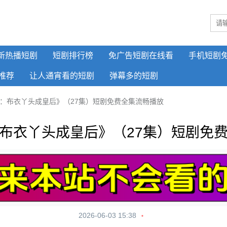
新热播短剧
短剧排行榜
免广告短剧在线看
手机短剧
推荐
让人通宵看的短剧
弹幕多的短剧
：布衣丫头成皇后》（27集）短剧免费全集流畅播放
布衣丫头成皇后》（27集）短剧免
2026-06-03 15:38