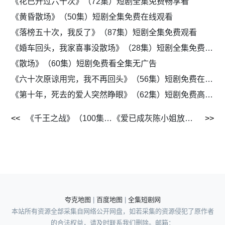
《花已开过六十次》（72集）短剧全集免费畅享看
《黄昏散场》（50集）短剧全集免费在线观看
《落榜五十次，我反了》（87集）短剧全集免费观看
《婚车回头，我家喜事没散场》（28集）短剧全集免费在线看
《散场》（60集）短剧免费看全集无广告
《六十次原谅用完，我不再回头》（56集）短剧免费在线播放
《第十年，死去的爱人突然睁眼》（62集）短剧免费高清全集观看
《千王之战》（100集）短剧免费解锁全集剧情
《爱已成灰陈小姐放手不再回头》（30集）短剧全集高清流畅观看
夸克地图
|
百度地图
|
全集短剧网
本站所有资源全部采集自网络公开网盘，如若采集的资源侵犯了原作者
的合法权益，请及时联系我们删除。邮箱：