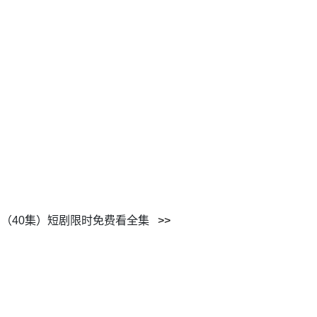
（40集）短剧限时免费看全集