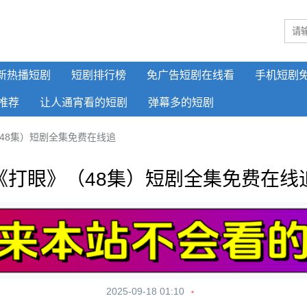
新热播短剧
短剧排行榜
免广告短剧在线看
手机短剧
推荐
让人通宵看的短剧
弹幕多的短剧
48集）短剧全集免费在线追
《打眼》（48集）短剧全集免费在线
2025-09-18 01:10