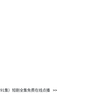
91集）短剧全集免费在线点播