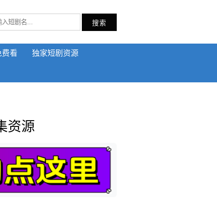
搜索
免费看
独家短剧资源
集资源