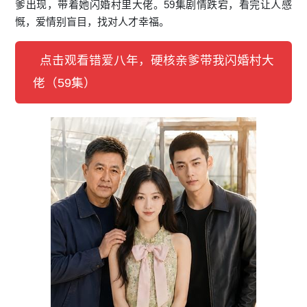
爹出现，带着她闪婚村里大佬。59集剧情跌宕，看完让人感
慨，爱情别盲目，找对人才幸福。
点击观看错爱八年，硬核亲爹带我闪婚村大
佬（59集）