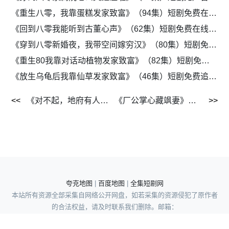
《重生八零，我靠蛋糕发家致富》（94集）短剧免费在线观看全集
《回到八零我能听到古董心声》（62集）短剧免费在线看全集
《穿到八零新婚夜，我带空间嫁穷汉》（80集）短剧免费高清看全集
《重生80我靠对话动植物发家致富》（82集）短剧免费无广告全集看
《放生乌龟后我靠仙草发家致富》（46集）短剧免费追剧无广告
《对不起，地府有人，死不了！》（77集）短剧全集流畅追剧
《厂公掌心藏飒妻》（74集）短剧免费全集在线播
夸克地图
|
百度地图
|
全集短剧网
本站所有资源全部采集自网络公开网盘，如若采集的资源侵犯了原作者
的合法权益，请及时联系我们删除。邮箱：
wuyong962195351@gmail.com