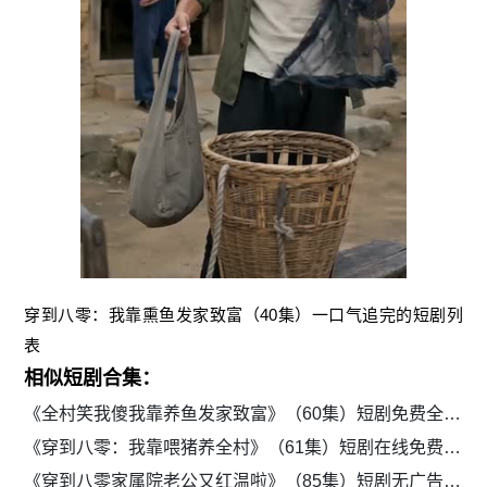
穿到八零：我靠熏鱼发家致富（40集）一口气追完的短剧列
表
相似短剧合集：
《全村笑我傻我靠养鱼发家致富》（60集）短剧免费全集在线看
《穿到八零：我靠喂猪养全村》（61集）短剧在线免费全集览
《穿到八零家属院老公又红温啦》（85集）短剧无广告免费全集