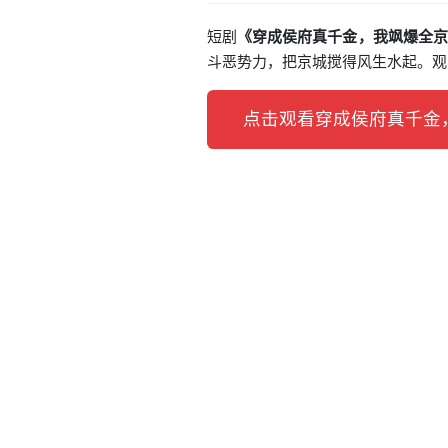
短剧
《穿成侯府真千金，我飒爆全京
斗恶势力，把京城搅得风生水起。观
点击观看穿成侯府真千金，