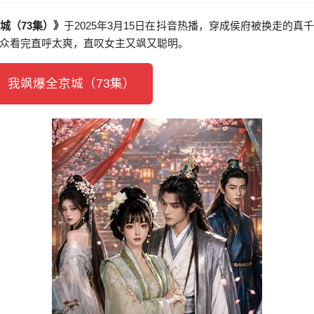
城（73集）》
于2025年3月15日在抖音热播，穿成侯府被换走的
众看完直呼太爽，直叹女主又飒又聪明。
我飒爆全京城（73集）