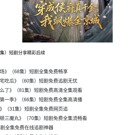
3集）短剧分享精彩后续
场》（68集）短剧全集免费畅享
宅吃瓜》（60集）短剧免费追剧无忧
么了》（81集）短剧免费高清全集观看
第一季》（66集）短剧免费全集高清播
》（31集）短剧全集免费网页追
顿三魔丸》（70集）短剧免费全集流畅看
短剧全集免费在线追剧神器