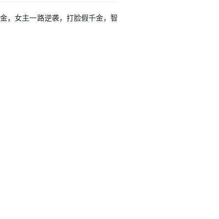
真千金，女主一路逆袭，打脸假千金，智