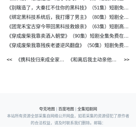
《别瞎造了，大秦扛不住你的黑科技》（51集）短剧免费完整观看
《绑定黑科技系统后，我打爆了男主》（80集）短剧全集无广告观看
《团宠禾宝古穿今带回黑科技救娘亲》（63集）短剧高清流畅在线观看
《穿成废柴我靠卖酒入朝堂》（90集）短剧全集免费在线观
《穿成废柴我靠残疾老婆逆风翻盘》（50集）短剧免费全集在线播
《携科技归来成全家靠山》（70集）短剧免费高清全集畅看
《和离后我主动亲他，前夫慌了》（72集）短剧在线免费追全集
夸克地图
|
百度地图
|
全集短剧网
本站所有资源全部采集自网络公开网盘，如若采集的资源侵犯了原作者
的合法权益，请及时联系我们删除。邮箱：
wuyong962195351@gmail.com