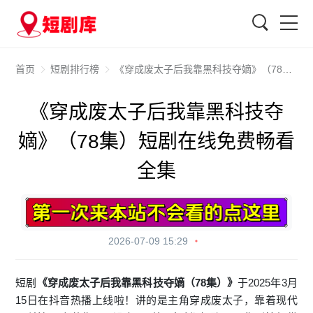
搜索
首页
短剧排行榜
《穿成废太子后我靠黑科技夺嫡》（78集）短剧在线免费畅看全集
《穿成废太子后我靠黑科技夺
嫡》（78集）短剧在线免费畅看
全集
2026-07-09 15:29
短剧
《穿成废太子后我靠黑科技夺嫡（78集）》
于2025年3月
15日在抖音热播上线啦！讲的是主角穿成废太子，靠着现代