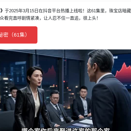
）》
于2025年3月15日在抖音平台热播上线啦！这61集里，珠宝店
众看完直呼剧情紧凑，让人忍不住一直追，很上头！
密（61集）