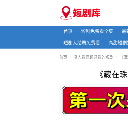
首页
短剧免费看全集
最
短剧大结局免费看
高甜短剧
首页
没人看但超好看的短剧
《藏
《藏在珠