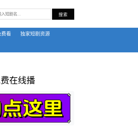
搜索
免费看
独家短剧资源
免费在线播