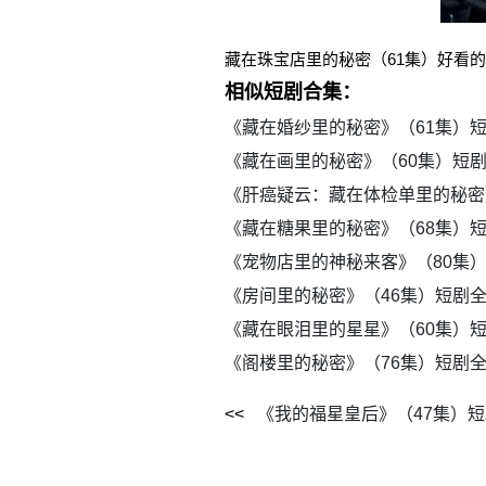
藏在珠宝店里的秘密（61集）好看
相似短剧合集：
《藏在婚纱里的秘密》（61集）
《藏在画里的秘密》（60集）短
《肝癌疑云：藏在体检单里的秘密
《藏在糖果里的秘密》（68集）
《宠物店里的神秘来客》（80集
《房间里的秘密》（46集）短剧
《藏在眼泪里的星星》（60集）
《阁楼里的秘密》（76集）短剧
《我的福星皇后》（47集）