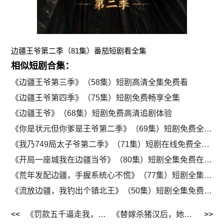
边疆王爷第二季（81集）番茄短剧看全集
相似短剧合集：
《边疆王爷第三季》（58集）短剧高清全集免费看
《边疆王爷第四季》（75集）短剧免费畅享全集
《边疆王爷》（68集）短剧免费高清追剧体验
《你是状元但你爹是王爷第二季》（69集）短剧免费全集高清看
《我乃749局太子爷第二季》（71集）短剧在线免费全集追剧
《开局一座城我在边疆当爷》（80集）短剧全集免费在线追
《荒年发配边疆，手握系统心不慌》（77集）短剧全集免费在线看
《流放边疆，我钓出个镇北王》（50集）短剧全集免费观看
《罚款五千逼走我，厂长你哭什么》（50集）短剧高清全集免费赏
《替嫁杀猪汉后，她靠医术权宠天下》（62集）短剧免费全集在线追