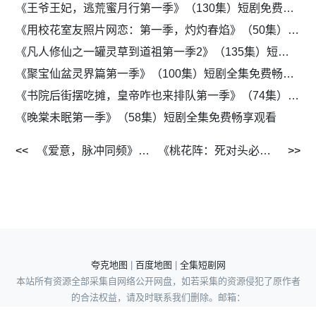
《王爷王妃，逃荒蜜月行第一季》（130集）短剧免费全集畅快看
《用校花室友照片网恋：第一季，灼灼春焰》（50集）短剧全集免费畅享
《凡人修仙之一罐灵草到道祖第一季2》（135集）短剧全集免费畅享观看
《聚宝仙盆灵界篇第一季》（100集）短剧全集免费畅享观看
《书院后街摆吃摊，皇帝咋也来排队第一季》（74集）短剧全集免费畅享
《晚棠未眠第一季》（58集）短剧全集免费畅享观看
《爱意，脉冲同频》（51集）短剧免费畅享全集剧
《桃花阵：死对头必须在一起》（39集）短剧全集免费点播
夸克地图
|
百度地图
|
全集短剧网
本站所有资源全部采集自网络公开网盘，如若采集的资源侵犯了原作者
的合法权益，请及时联系我们删除。邮箱：
wuyong962195351@gmail.com