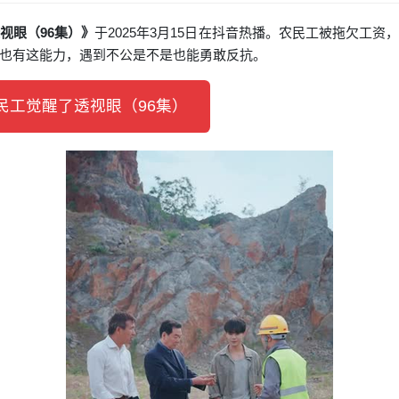
视眼（96集）》
于2025年3月15日在抖音热播。农民工被拖欠工
也有这能力，遇到不公是不是也能勇敢反抗。
工觉醒了透视眼（96集）