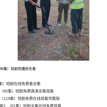
96集）短剧热播抢先看
8集）短剧在线免费看全集
（60集）短剧免费高清全集观看
（119集）短剧免费在线观看完整版
能》（81集）短剧全集在线免费观看