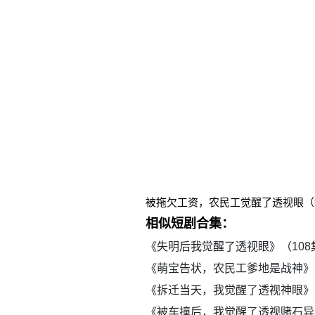
被拖欠工资，农民工觉醒了透视眼（
相似短剧合集：
《失明后我觉醒了透视眼》（10
《萌宝告状，农民工爹地是战神》
《拆迁当天，我觉醒了透视神眼》
《被车撞后，我觉醒了透视赌石异