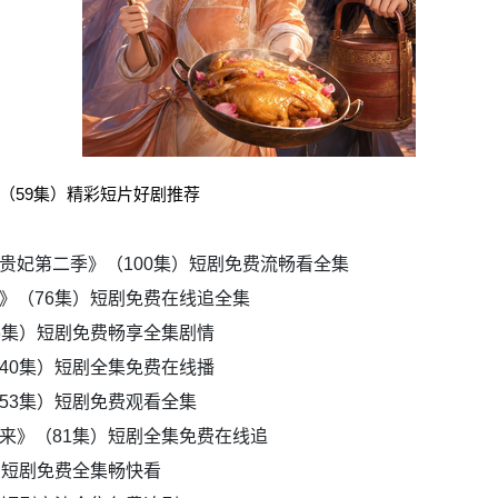
（59集）精彩短片好剧推荐
贵妃第二季》（100集）短剧免费流畅看全集
》（76集）短剧免费在线追全集
6集）短剧免费畅享全集剧情
40集）短剧全集免费在线播
53集）短剧免费观看全集
来》（81集）短剧全集免费在线追
）短剧免费全集畅快看